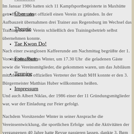
to
Im Januar 1986 hatten sich 11 Kampfsportbegeisterte in Maxhütte
content
Über uns
getroffen, um dort offiziell einen Verein zu gründen. In der
Aufbauzeit übernahmen drei Trainer aus Regensburg im Wechsel das
Theorie
Training bis der Verein schließlich den Trainingsbetrieb selbst
übernehmen konnte.
Tae Kwon Do!
Nach einer zwanglosen Kaffeerunde am Nachmittag begrüßte der 1.
Fotoalbum
Vorsitzende, Markus Winter, um 17.30 Uhr die geladenen Gäste
sowie die Vereinsmitglieder, die gekommen waren, um das Jubiläum
Termine
mitzufeiern. Als offiziellen Vertreter der Stadt M/H konnte er den 3.
Bürgermeister Matthias Huber willkommen heißen.
Impressum
Und auch Albert Niklas, der 1986 einer der 11 Gründungsmitglieder
war, war der Einladung zur Feier gefolgt.
Nachdem Vorsitzender Winter in seiner Ansprache die
Vereinsentwicklung, die sportlichen Erfolge und die Aktivitäten der
vergangenen 40 Jahre hatte Revue passieren lassen, dankte 3. Bgm