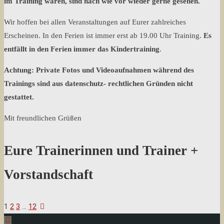
im Training waren, sind nach wie vor wieder gerne gesehen.
Wir hoffen bei allen Veranstaltungen auf Eurer zahlreiches
Erscheinen. In den Ferien ist immer erst ab 19.00 Uhr Training.
Es
entfällt in den Ferien immer das Kindertraining
.
Achtung: Private Fotos und Videoaufnahmen während des
Trainings sind aus datenschutz- rechtlichen Gründen nicht
gestattet.
Mit freundlichen Grüßen
Eure Trainerinnen und Trainer +
Vorstandschaft
1
2
3
…
12
Seitennummerierung
Back