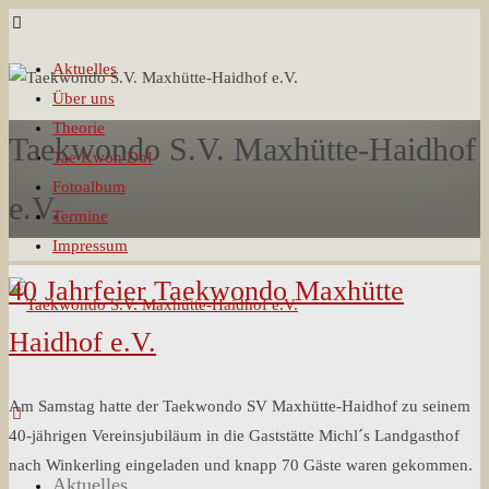
Aktuelles
Über uns
Theorie
Taekwondo S.V. Maxhütte-Haidhof
Tae Kwon Do!
Fotoalbum
e.V.
Termine
Impressum
40 Jahrfeier Taekwondo Maxhütte
Haidhof e.V.
Am Samstag hatte der Taekwondo SV Maxhütte-Haidhof zu seinem
40-jährigen Vereinsjubiläum in die Gaststätte Michl´s Landgasthof
nach Winkerling eingeladen und knapp 70 Gäste waren gekommen.
Skip
Aktuelles